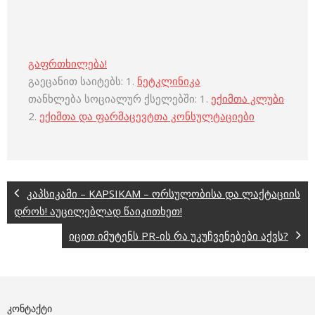
გაფრთხილება!
გაეცანით საიტებს: 1.
ნეტკლინიკა
თანხლება სოციალურ ქსელებში: 1.
ექიმთა კლუბი
2.
ექიმთა და ფარმაცევტთა კონსულტაციები
კაპსიკამი – KAPSIKAM – ორსულობისა და ლაქტაციის
დროს! აუცილებლად წაიკითხეთ!
იცით იმუტენს PR-ის რა უკუჩვენებები აქვს?
ᲙᲝᲜᲢᲐᲥᲢᲘ