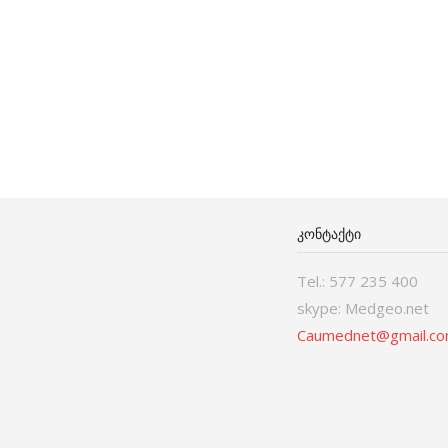
ᲙᲝᲜᲢᲐᲥᲢᲘ
Tel.: 577 235 400
skype: Medgeo.net
Caumednet@gmail.c