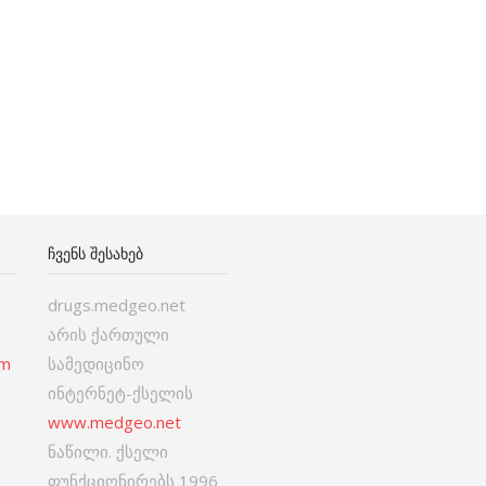
ᲩᲕᲔᲜᲡ ᲨᲔᲡᲐᲮᲔᲑ
drugs.medgeo.net
არის ქართული
om
სამედიცინო
ინტერნეტ-ქსელის
www.medgeo.net
ნაწილი. ქსელი
ფუნქციონირებს 1996