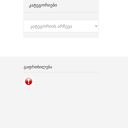
ᲙᲐᲢᲔᲒᲝᲠᲘᲔᲑᲘ
კატეგორიები
ᲒᲐᲤᲠᲗᲮᲘᲚᲔᲑᲐ