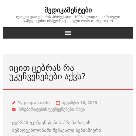
Skip
მედიკამენტები
to
ლალი დათეშიძის პროექტით. 1996 წლიდან. ქართული
content
სამედიცინო ინტერნეტ-ქსელი www.medgeo.net
ᲘᲪᲘᲗ ᲪᲔᲑᲠᲐᲡ ᲠᲐ
ᲣᲙᲣᲩᲕᲔᲜᲔᲑᲔᲑᲘ ᲐᲥᲕᲡ?
By
preparatebi
აგვისტო 16, 2019
პრეპარატების უკუჩვენებები
,
სხვა
ცებრას უკუჩვენებებია: პრეპარატის
შემადგენლობაში შემავალი ნებისმიერი