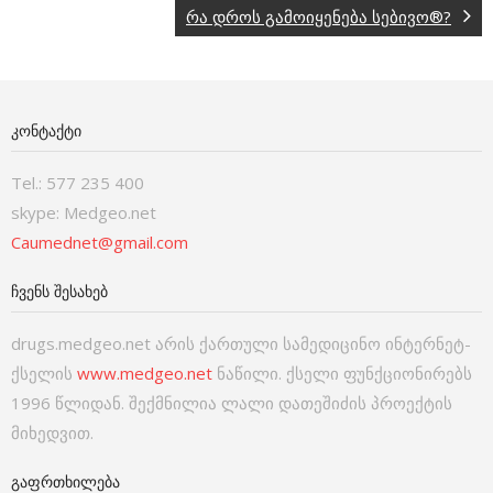
რა დროს გამოიყენება სებივო®?
ᲙᲝᲜᲢᲐᲥᲢᲘ
Tel.: 577 235 400
skype: Medgeo.net
Caumednet@gmail.com
ᲩᲕᲔᲜᲡ ᲨᲔᲡᲐᲮᲔᲑ
drugs.medgeo.net არის ქართული სამედიცინო ინტერნეტ-
ქსელის
www.medgeo.net
ნაწილი. ქსელი ფუნქციონირებს
1996 წლიდან. შექმნილია ლალი დათეშიძის პროექტის
მიხედვით.
ᲒᲐᲤᲠᲗᲮᲘᲚᲔᲑᲐ