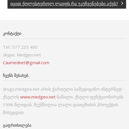
იცით ქოლესტეროლ ლაიფს რა უკუჩვენებები აქვს?
ᲙᲝᲜᲢᲐᲥᲢᲘ
Tel.: 577 235 400
skype: Medgeo.net
Caumednet@gmail.com
ᲩᲕᲔᲜᲡ ᲨᲔᲡᲐᲮᲔᲑ
drugs.medgeo.net არის ქართული სამედიცინო ინტერნეტ-
ქსელის
www.medgeo.net
ნაწილი. ქსელი ფუნქციონირებს
1996 წლიდან. შექმნილია ლალი დათეშიძის პროექტის
მიხედვით.
ᲒᲐᲤᲠᲗᲮᲘᲚᲔᲑᲐ