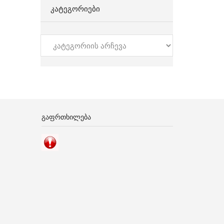
ᲙᲐᲢᲔᲒᲝᲠᲘᲔᲑᲘ
კატეგორიები
ᲒᲐᲤᲠᲗᲮᲘᲚᲔᲑᲐ