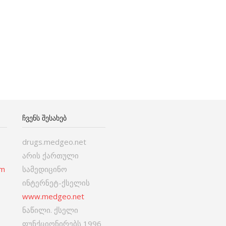
ᲩᲕᲔᲜᲡ ᲨᲔᲡᲐᲮᲔᲑ
drugs.medgeo.net
არის ქართული
om
სამედიცინო
ინტერნეტ-ქსელის
www.medgeo.net
ნაწილი. ქსელი
ფუნქციონირებს 1996