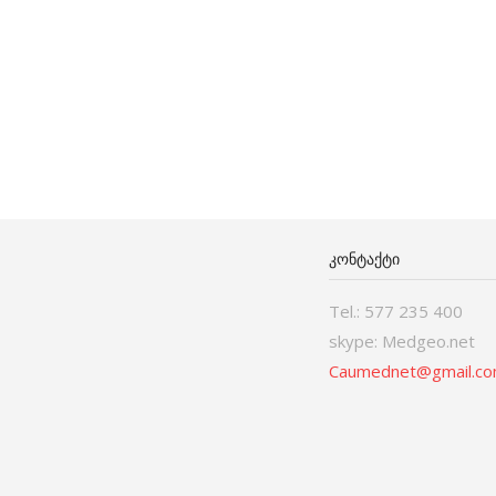
ᲙᲝᲜᲢᲐᲥᲢᲘ
Tel.: 577 235 400
skype: Medgeo.net
Caumednet@gmail.c