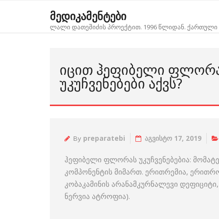
Skip
მედიკამენტები
to
ლალი დათეშიძის პროექტით. 1996 წლიდან. ქართული 
content
ᲘᲪᲘᲗ ᲰᲔᲤᲘᲑᲔᲚᲘ ᲤᲚᲝᲠᲐ
ᲣᲙᲣᲩᲕᲔᲜᲔᲑᲔᲑᲘ ᲐᲥᲕᲡ?
By
preparatebi
აგვისტო 17, 2019
ჰეფიბელი ფლორას უკუჩვენებებია: მომა
კომპონენტის მიმართ. ერითრემია, ერითრ
კობაკამინის არანამკურნალევი დეფიციტი
ნერვია ატროფია).