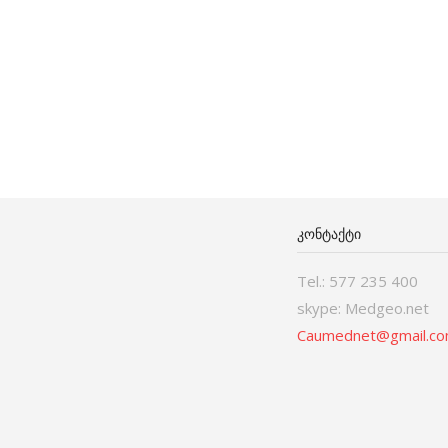
ᲙᲝᲜᲢᲐᲥᲢᲘ
Tel.: 577 235 400
skype: Medgeo.net
Caumednet@gmail.c