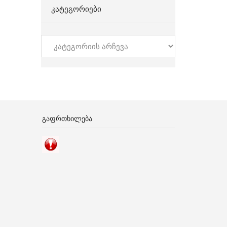
ᲙᲐᲢᲔᲒᲝᲠᲘᲔᲑᲘ
კატეგორიები
ᲒᲐᲤᲠᲗᲮᲘᲚᲔᲑᲐ