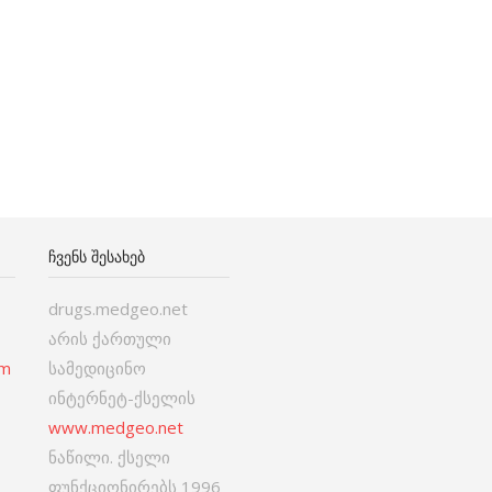
ᲩᲕᲔᲜᲡ ᲨᲔᲡᲐᲮᲔᲑ
drugs.medgeo.net
არის ქართული
om
სამედიცინო
ინტერნეტ-ქსელის
www.medgeo.net
ნაწილი. ქსელი
ფუნქციონირებს 1996