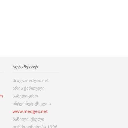
ᲩᲕᲔᲜᲡ ᲨᲔᲡᲐᲮᲔᲑ
drugs.medgeo.net
არის ქართული
om
სამედიცინო
ინტერნეტ-ქსელის
www.medgeo.net
ნაწილი. ქსელი
ფუნქციონირებს 1996