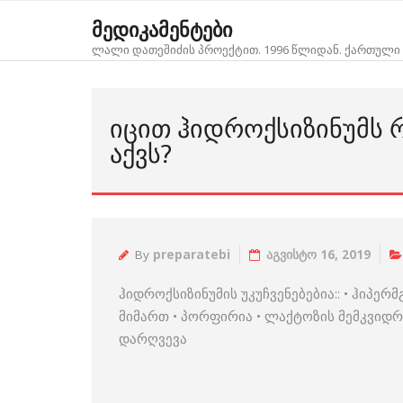
Skip
მედიკამენტები
to
ლალი დათეშიძის პროექტით. 1996 წლიდან. ქართული 
content
ᲘᲪᲘᲗ ᲰᲘᲓᲠᲝᲥᲡᲘᲖᲘᲜᲣᲛᲡ Რ
ᲐᲥᲕᲡ?
By
preparatebi
აგვისტო 16, 2019
ჰიდროქსიზინუმის უკუჩვენებებია:: • ჰიპ
მიმართ • პორფირია • ლაქტოზის მემკვიდ
დარღვევა