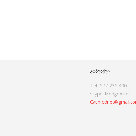
ᲙᲝᲜᲢᲐᲥᲢᲘ
Tel.: 577 235 400
skype: Medgeo.net
Caumednet@gmail.c