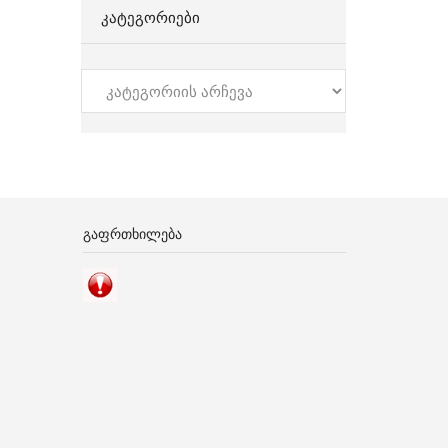
ᲙᲐᲢᲔᲒᲝᲠᲘᲔᲑᲘ
კატეგორიები
ᲒᲐᲤᲠᲗᲮᲘᲚᲔᲑᲐ