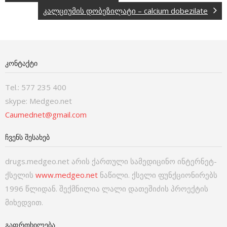
კალციუმის დობეზილატი – calcium dobezilate
ᲙᲝᲜᲢᲐᲥᲢᲘ
Tel.: 577 235 400
skype: Medgeo.net
Caumednet@gmail.com
ᲩᲕᲔᲜᲡ ᲨᲔᲡᲐᲮᲔᲑ
drugs.medgeo.net არის ქართული სამედიცინო ინტერნეტ-
ქსელის
www.medgeo.net
ნაწილი. ქსელი ფუნქციონირებს
1996 წლიდან. შექმნილია ლალი დათეშიძის პროექტის
მიხედვით.
ᲒᲐᲤᲠᲗᲮᲘᲚᲔᲑᲐ