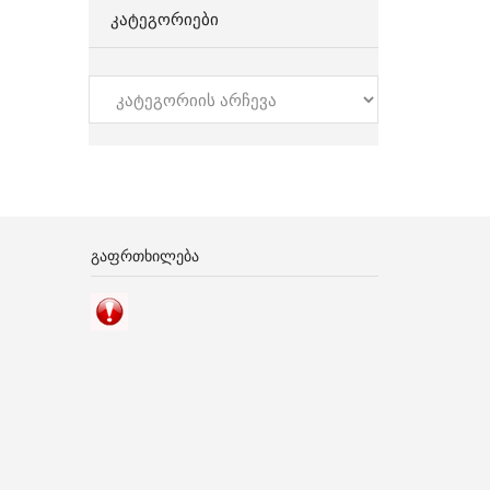
ᲙᲐᲢᲔᲒᲝᲠᲘᲔᲑᲘ
კატეგორიები
ᲒᲐᲤᲠᲗᲮᲘᲚᲔᲑᲐ