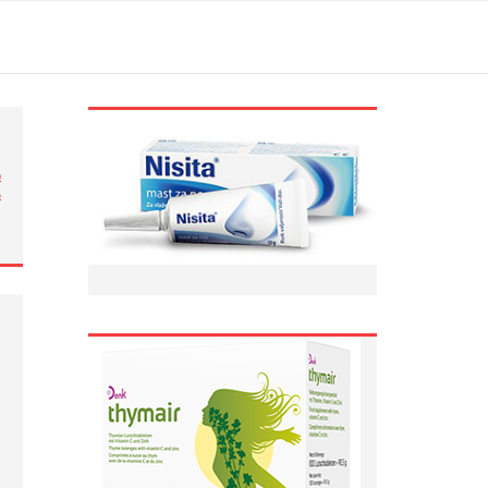
ი
ა
…