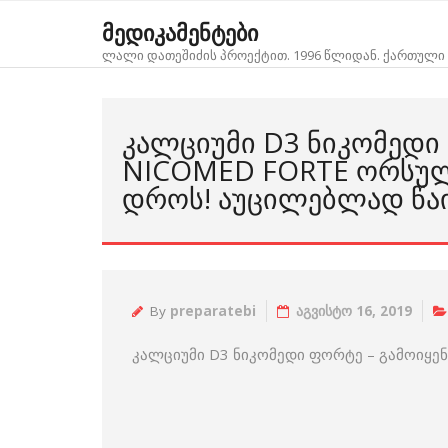
Skip
მედიკამენტები
to
ლალი დათეშიძის პროექტით. 1996 წლიდან. ქართული 
content
ᲙᲐᲚᲪᲘᲣᲛᲘ D3 ᲜᲘᲙᲝᲛᲔᲓᲘ
NICOMED FORTE ᲝᲠᲡᲣᲚ
ᲓᲠᲝᲡ! ᲐᲣᲪᲘᲚᲔᲑᲚᲐᲓ ᲬᲐ
By
preparatebi
აგვისტო 16, 2019
კალციუმი D3 ნიკომედი ფორტე – გამოიყე