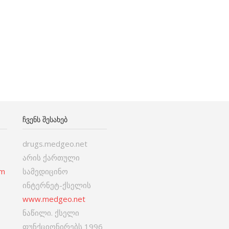
ᲩᲕᲔᲜᲡ ᲨᲔᲡᲐᲮᲔᲑ
drugs.medgeo.net
არის ქართული
om
სამედიცინო
ინტერნეტ-ქსელის
www.medgeo.net
ნაწილი. ქსელი
ფუნქციონირებს 1996