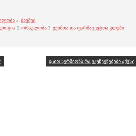
ულობა
3.
ბავშვი
ოლოგია
2.
ორსულობა
3.
ექიმთა და ფარმაცევტთა კლუბი
?
იცით სერმიონს რა უკუჩვენებები აქვს?