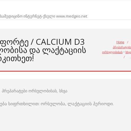
სამედიცინო ინტერნეტ-ქსელი www.medgeo.net
 ᲤᲝᲠᲢᲔ / CALCIUM D3
Home
/
ᲝᲑᲘᲡᲐ ᲓᲐ ᲚᲐᲥᲢᲐᲪᲘᲘᲡ
პრეპარატებ
ორსულობისას
•
სხვ
ᲘᲙᲘᲗᲮᲔᲗ!
/
პრეპარატები ორსულობისას
,
სხვა
ნება სიფრთხილით: ორსულობა, ლაქტაციის პერიოდი.