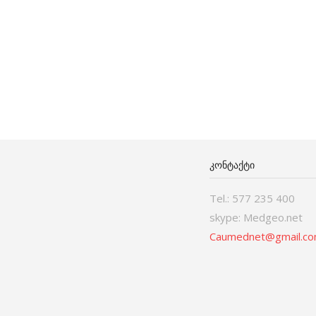
ᲙᲝᲜᲢᲐᲥᲢᲘ
Tel.: 577 235 400
skype: Medgeo.net
Caumednet@gmail.c