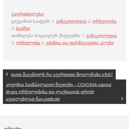
გაფრთხილება!
გაეცანით საიტებს: 1.
გინეკოლოგია
2.
ორსულობა
3.
ბავშვი
თანხლება სოციალურ ქსელებში: 1.
გინეკოლოგია
2.
ორსულობა
3.
ექიმთა და ფარმაცევტთა კლუბი
იცით მაგენოლს რა გვერდითი მოვლენები აქვს?
კოვონია საინჰალაციო წვეთები – COVONIA vapour
drops ორსულობისა და ლაქტაციის დროს!
აუცილებლად წაიკითხეთ!
ᲙᲝᲜᲢᲐᲥᲢᲘ