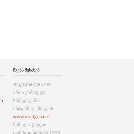
ᲩᲕᲔᲜᲡ ᲨᲔᲡᲐᲮᲔᲑ
drugs.medgeo.net
არის ქართული
om
სამედიცინო
ინტერნეტ-ქსელის
www.medgeo.net
ნაწილი. ქსელი
ფუნქციონირებს 1996