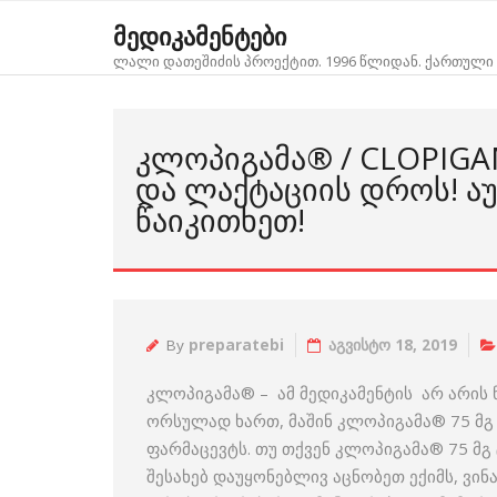
Skip
მედიკამენტები
to
ლალი დათეშიძის პროექტით. 1996 წლიდან. ქართული 
content
ᲙᲚᲝᲞᲘᲒᲐᲛᲐ® / CLOPI
ᲓᲐ ᲚᲐᲥᲢᲐᲪᲘᲘᲡ ᲓᲠᲝᲡ! 
ᲬᲐᲘᲙᲘᲗᲮᲔᲗ!
By
preparatebi
აგვისტო 18, 2019
კლოპიგამა® – ამ მედიკამენტის არ არის
ორსულად ხართ, მაშინ კლოპიგამა® 75 მგ 
ფარმაცევტს. თუ თქვენ კლოპიგამა® 75 მ
შესახებ დაუყონებლივ აცნობეთ ექიმს, ვი