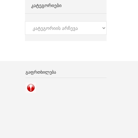
ᲙᲐᲢᲔᲒᲝᲠᲘᲔᲑᲘ
კატეგორიები
ᲒᲐᲤᲠᲗᲮᲘᲚᲔᲑᲐ