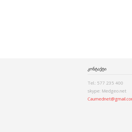
ᲙᲝᲜᲢᲐᲥᲢᲘ
Tel.: 577 235 400
skype: Medgeo.net
Caumednet@gmail.c