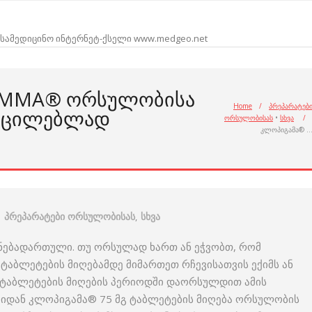
სამედიცინო ინტერნეტ-ქსელი www.medgeo.net
GAMMA® ᲝᲠᲡᲣᲚᲝᲑᲘᲡᲐ
Home
/
პრეპარატებ
ᲐᲣᲪᲘᲚᲔᲑᲚᲐᲓ
ორსულობისას
•
სხვა
/
კლოპიგამა® 
პრეპარატები ორსულობისას
,
სხვა
 ნებადართული. თუ ორსულად ხართ ან ეჭვობთ, რომ
ტაბლეტების მიღებამდე მიმართეთ რჩევისათვის ექიმს ან
გ ტაბლეტების მიღების პერიოდში დაორსულდით ამის
ნაიდან კლოპიგამა® 75 მგ ტაბლეტების მიღება ორსულობის