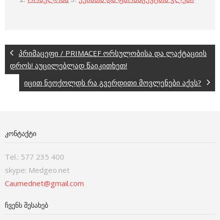
პრიმაცეფი / PRIMACEF ორსულობისა და ლაქტაციის
დროს! აუცილებლად წაიკითხეთ!
იცით ნეოქოლდს რა გვერდითი მოვლენები აქვს?
ᲙᲝᲜᲢᲐᲥᲢᲘ
Tel.: 577 235 400
skype: Medgeo.net
Caumednet@gmail.com
ᲩᲕᲔᲜᲡ ᲨᲔᲡᲐᲮᲔᲑ