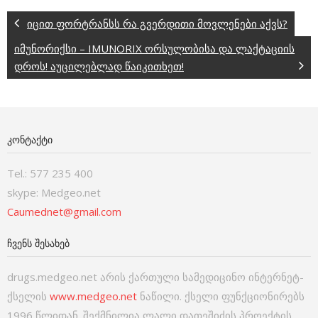
იცით ფორტრანსს რა გვერდითი მოვლენები აქვს?
იმუნორიქსი – IMUNORIX ორსულობისა და ლაქტაციის
დროს! აუცილებლად წაიკითხეთ!
ᲙᲝᲜᲢᲐᲥᲢᲘ
Tel.: 577 235 400
skype: Medgeo.net
Caumednet@gmail.com
ᲩᲕᲔᲜᲡ ᲨᲔᲡᲐᲮᲔᲑ
drugs.medgeo.net არის ქართული სამედიცინო ინტერნეტ-
ქსელის
www.medgeo.net
ნაწილი. ქსელი ფუნქციონირებს
1996 წლიდან. შექმნილია ლალი დათეშიძის პროექტის