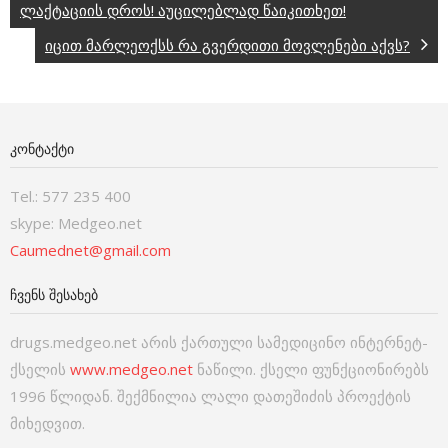
ლაქტაციის დროს! აუცილებლად წაიკითხეთ!
იცით მარლეოქსს რა გვერდითი მოვლენები აქვს?
ᲙᲝᲜᲢᲐᲥᲢᲘ
Tel.: 577 235 400
skype: Medgeo.net
Caumednet@gmail.com
ᲩᲕᲔᲜᲡ ᲨᲔᲡᲐᲮᲔᲑ
drugs.medgeo.net არის ქართული სამედიცინო ინტერნეტ-
ქსელის
www.medgeo.net
ნაწილი. ქსელი ფუნქციონირებს
1996 წლიდან. შექმნილია ლალი დათეშიძის პროექტის
მიხედვით.