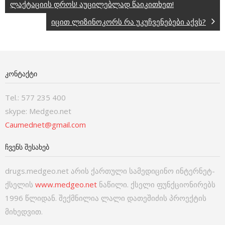
ლაქტაციის დროს! აუცილებლად წაიკითხეთ!
იცით ლიზინოკორს რა უკუჩვენებები აქვს?
ᲙᲝᲜᲢᲐᲥᲢᲘ
Tel.: 577 235 400
skype: Medgeo.net
Caumednet@gmail.com
ᲩᲕᲔᲜᲡ ᲨᲔᲡᲐᲮᲔᲑ
drugs.medgeo.net არის ქართული სამედიცინო ინტერნეტ-
ქსელის
www.medgeo.net
ნაწილი. ქსელი ფუნქციონირებს
1996 წლიდან. შექმნილია ლალი დათეშიძის პროექტის
მიხედვით.