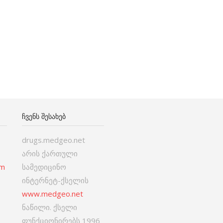
ᲩᲕᲔᲜᲡ ᲨᲔᲡᲐᲮᲔᲑ
drugs.medgeo.net
არის ქართული
om
სამედიცინო
ინტერნეტ-ქსელის
www.medgeo.net
ნაწილი. ქსელი
ფუნქციონირებს 1996