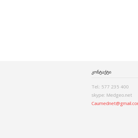
ᲙᲝᲜᲢᲐᲥᲢᲘ
Tel.: 577 235 400
skype: Medgeo.net
Caumednet@gmail.c