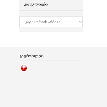
ᲙᲐᲢᲔᲒᲝᲠᲘᲔᲑᲘ
კატეგორიები
ᲒᲐᲤᲠᲗᲮᲘᲚᲔᲑᲐ