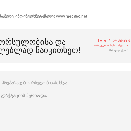
სამედიცინო ინტერნეტ-ქსელი www.medgeo.net
 ᲝᲠᲡᲣᲚᲝᲑᲘᲡᲐ ᲓᲐ
Home
/
პრეპარატებ
ორსულობისას
•
სხვა
/
ᲚᲔᲑᲚᲐᲓ ᲬᲐᲘᲙᲘᲗᲮᲔᲗ!
მარლეოქსი / 
პრეპარატები ორსულობისას
,
სხვა
 ლაქტაციის პერიოდი.