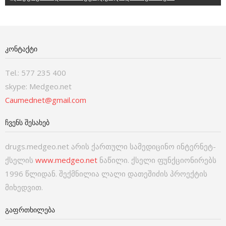
ᲙᲝᲜᲢᲐᲥᲢᲘ
Tel.: 577 235 400
skype: Medgeo.net
Caumednet@gmail.com
ᲩᲕᲔᲜᲡ ᲨᲔᲡᲐᲮᲔᲑ
drugs.medgeo.net არის ქართული სამედიცინო ინტერნეტ-
ქსელის
www.medgeo.net
ნაწილი. ქსელი ფუნქციონირებს
1996 წლიდან. შექმნილია ლალი დათეშიძის პროექტის
მიხედვით.
ᲒᲐᲤᲠᲗᲮᲘᲚᲔᲑᲐ