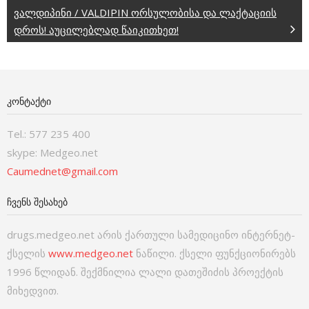
ვალდიპინი / VALDIPIN ორსულობისა და ლაქტაციის
დროს! აუცილებლად წაიკითხეთ!
ᲙᲝᲜᲢᲐᲥᲢᲘ
Tel.: 577 235 400
skype: Medgeo.net
Caumednet@gmail.com
ᲩᲕᲔᲜᲡ ᲨᲔᲡᲐᲮᲔᲑ
drugs.medgeo.net არის ქართული სამედიცინო ინტერნეტ-
ქსელის
www.medgeo.net
ნაწილი. ქსელი ფუნქციონირებს
1996 წლიდან. შექმნილია ლალი დათეშიძის პროექტის
მიხედვით.