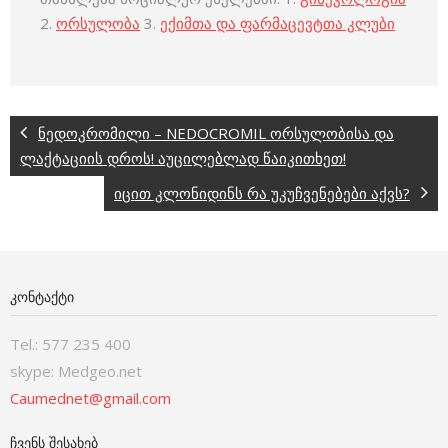
2.
ორსულობა
3.
ექიმთა და ფარმაცევტთა კლუბი
ნედოკრომილი – NEDOCROMIL ორსულობისა და
ლაქტაციის დროს! აუცილებლად წაიკითხეთ!
იცით კლონიდინს რა უკუჩვენებები აქვს?
ᲙᲝᲜᲢᲐᲥᲢᲘ
Tel.: 577 235 400
skype: Medgeo.net
Caumednet@gmail.com
ᲩᲕᲔᲜᲡ ᲨᲔᲡᲐᲮᲔᲑ