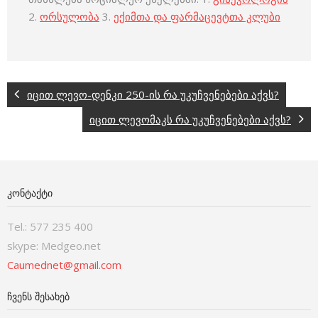
2.
ორსულობა
3.
ექიმთა და ფარმაცევტთა კლუბი
იცით ლევო-დენკი 250-ის რა უკუჩვენებები აქვს?
იცით ლევომაკს რა უკუჩვენებები აქვს?
ᲙᲝᲜᲢᲐᲥᲢᲘ
Tel.: 577 235 400
skype: Medgeo.net
Caumednet@gmail.com
ᲩᲕᲔᲜᲡ ᲨᲔᲡᲐᲮᲔᲑ