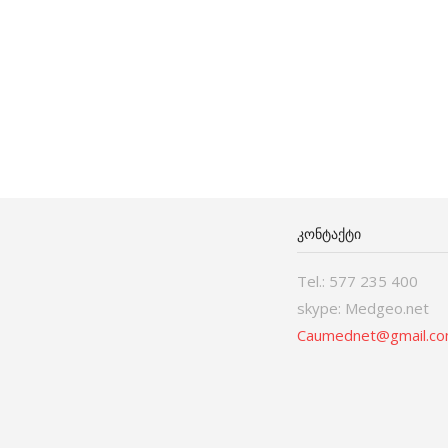
ᲙᲝᲜᲢᲐᲥᲢᲘ
Tel.: 577 235 400
skype: Medgeo.net
Caumednet@gmail.c