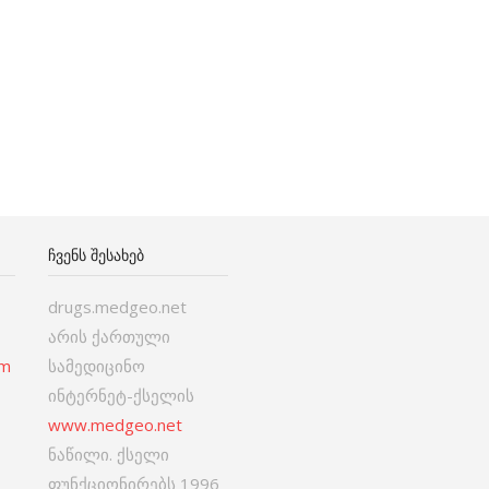
ᲩᲕᲔᲜᲡ ᲨᲔᲡᲐᲮᲔᲑ
drugs.medgeo.net
არის ქართული
om
სამედიცინო
ინტერნეტ-ქსელის
www.medgeo.net
ნაწილი. ქსელი
ფუნქციონირებს 1996