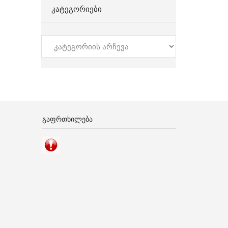
ᲙᲐᲢᲔᲒᲝᲠᲘᲔᲑᲘ
კატეგორიები
ᲒᲐᲤᲠᲗᲮᲘᲚᲔᲑᲐ