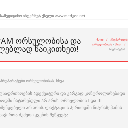
სამედიცინო ინტერნეტ-ქსელი www.medgeo.net
EPAM ᲝᲠᲡᲣᲚᲝᲑᲘᲡᲐ ᲓᲐ
Home
/
პრეპარატებ
ორსულობისას
•
სხვა
/
ᲚᲔᲑᲚᲐᲓ ᲬᲐᲘᲙᲘᲗᲮᲔᲗ!
ნიტრაზეპამ 
პრეპარატები ორსულობისას
,
სხვა
ის უსაფრთხოების ადექვატური და კარგად კონტროლირებადი
დში ჩატარებული არ არის. ორსულობის I და III
მენდებული არ არის. ლაქტაციის პერიოდში ნიტრაზეპამის
აჭიროა ძუძუთი კვების შეწყვეტა.