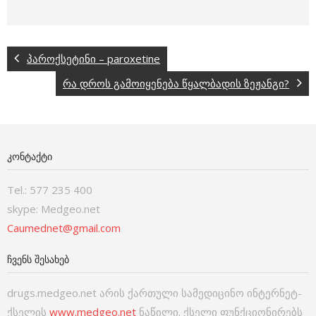
პაროქსეტინი – paroxetine
რა დროს გამოიყენება წყალბადის ზეჟანგი?
ᲙᲝᲜᲢᲐᲥᲢᲘ
Tel.: 577 235 400
skype: Medgeo.net
Caumednet@gmail.com
ᲩᲕᲔᲜᲡ ᲨᲔᲡᲐᲮᲔᲑ
drugs.medgeo.net არის ქართული სამედიცინო ინტერნეტ-
ქსელის
www.medgeo.net
ნაწილი. ქსელი ფუნქციონირებს