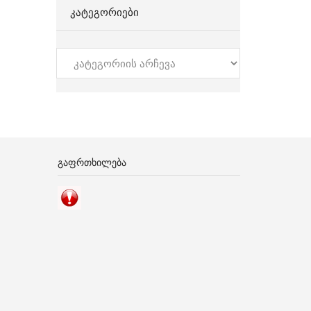
ᲙᲐᲢᲔᲒᲝᲠᲘᲔᲑᲘ
კატეგორიები
ᲒᲐᲤᲠᲗᲮᲘᲚᲔᲑᲐ