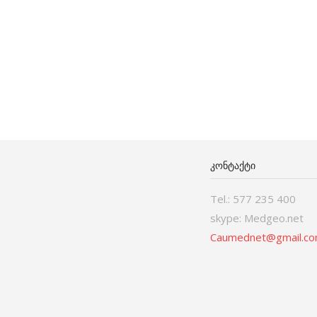
ᲙᲝᲜᲢᲐᲥᲢᲘ
Tel.: 577 235 400
skype: Medgeo.net
Caumednet@gmail.c