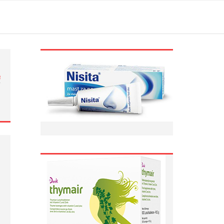
ი
/
…