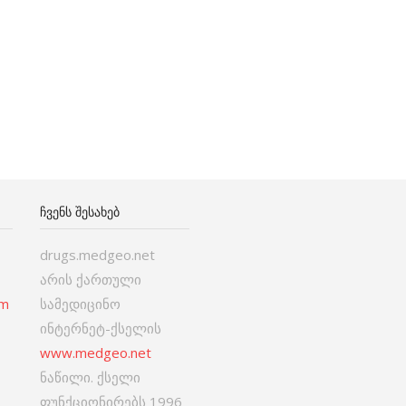
ᲩᲕᲔᲜᲡ ᲨᲔᲡᲐᲮᲔᲑ
drugs.medgeo.net
არის ქართული
om
სამედიცინო
ინტერნეტ-ქსელის
www.medgeo.net
ნაწილი. ქსელი
ფუნქციონირებს 1996