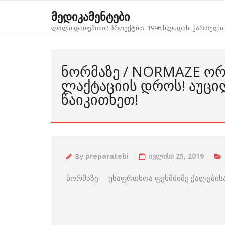
Skip
მედიკამენტები
to
ლალი დათეშიძის პროექტით. 1996 წლიდან. ქართული 
content
ᲜᲝᲠᲛᲐᲖᲔ / NORMAZE Ო
ᲚᲐᲥᲢᲐᲪᲘᲘᲡ ᲓᲠᲝᲡ! ᲐᲣᲪ
ᲬᲐᲘᲙᲘᲗᲮᲔᲗ!
By
preparatebi
ივლისი 25, 2019
ნორმაზე – უსაფრთხოა ფეხმძიმე ქალებისა