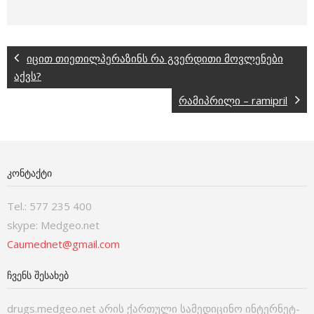
იცით თიეთილპერაზინს რა გვერდითი მოვლენები
აქვს?
რამიპრილი – ramipril
ᲙᲝᲜᲢᲐᲥᲢᲘ
Tel.: 577 235 400
skype: Medgeo.net
Caumednet@gmail.com
ᲩᲕᲔᲜᲡ ᲨᲔᲡᲐᲮᲔᲑ
drugs.medgeo.net არის ქართული სამედიცინო ინტერნეტ-