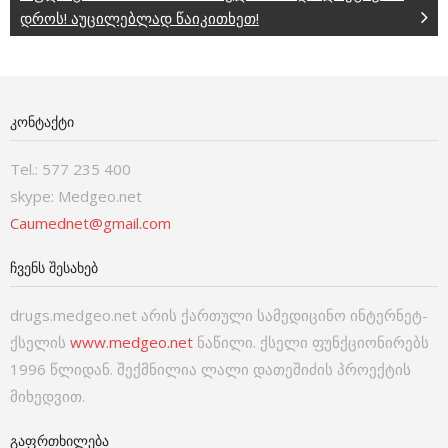
დროს! აუცილებლად წაიკითხეთ!
ᲙᲝᲜᲢᲐᲥᲢᲘ
Tel.: 577 235 400
skype: Medgeo.net
Caumednet@gmail.com
ᲩᲕᲔᲜᲡ ᲨᲔᲡᲐᲮᲔᲑ
drugs.medgeo.net არის ქართული სამედიცინო ინტერნეტ-
ქსელის
www.medgeo.net
ნაწილი. ქსელი ფუნქციონირებს
1996 წლიდან. შექმნილია ლალი დათეშიძის პროექტის
მიხედვით.
ᲒᲐᲤᲠᲗᲮᲘᲚᲔᲑᲐ