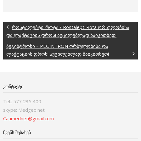
როსტალეპტი-როტა / Rostalept-Rota ორსულობისა
და ლაქტაციის დროს! აუცილებლად წაიკითხეთ!
პეგინტრონი – PEGINTRON ორსულობისა და
ლაქტაციის დროს! აუცილებლად წაიკითხეთ!
ᲙᲝᲜᲢᲐᲥᲢᲘ
Tel.: 577 235 400
skype: Medgeo.net
Caumednet@gmail.com
ᲩᲕᲔᲜᲡ ᲨᲔᲡᲐᲮᲔᲑ