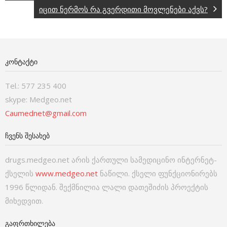
იცით ნერმოს რა გვერდითი მოვლენები აქვს?
ᲙᲝᲜᲢᲐᲥᲢᲘ
Tel.: 577 235 400
skype: Medgeo.net
Caumednet@gmail.com
ᲩᲕᲔᲜᲡ ᲨᲔᲡᲐᲮᲔᲑ
drugs.medgeo.net არის ქართული სამედიცინო ინტერნეტ-
ქსელის
www.medgeo.net
ნაწილი. ქსელი ფუნქციონირებს
1996 წლიდან. შექმნილია ლალი დათეშიძის პროექტის
მიხედვით.
ᲒᲐᲤᲠᲗᲮᲘᲚᲔᲑᲐ