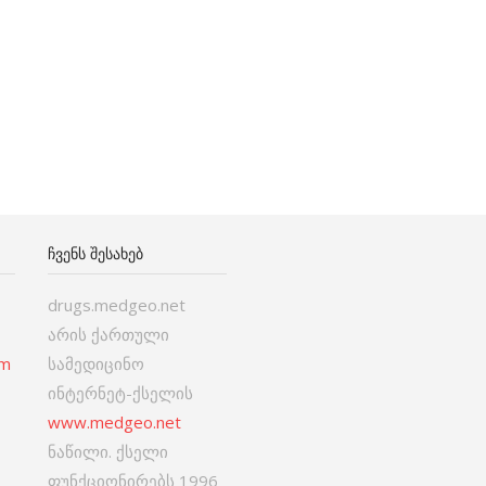
ᲩᲕᲔᲜᲡ ᲨᲔᲡᲐᲮᲔᲑ
drugs.medgeo.net
არის ქართული
om
სამედიცინო
ინტერნეტ-ქსელის
www.medgeo.net
ნაწილი. ქსელი
ფუნქციონირებს 1996