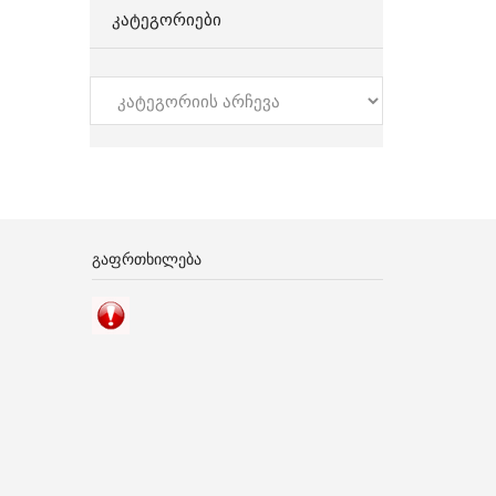
ᲙᲐᲢᲔᲒᲝᲠᲘᲔᲑᲘ
კატეგორიები
ᲒᲐᲤᲠᲗᲮᲘᲚᲔᲑᲐ