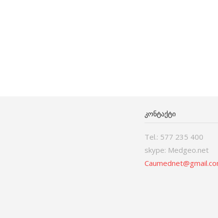
ᲙᲝᲜᲢᲐᲥᲢᲘ
Tel.: 577 235 400
skype: Medgeo.net
Caumednet@gmail.c