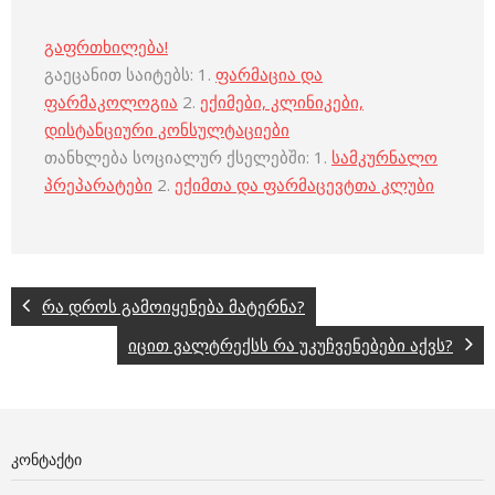
გაფრთხილება!
გაეცანით საიტებს: 1.
ფარმაცია და
ფარმაკოლოგია
2.
ექიმები, კლინიკები,
დისტანციური კონსულტაციები
თანხლება სოციალურ ქსელებში: 1.
სამკურნალო
პრეპარატები
2.
ექიმთა და ფარმაცევტთა კლუბი
რა დროს გამოიყენება მატერნა?
იცით ვალტრექსს რა უკუჩვენებები აქვს?
ᲙᲝᲜᲢᲐᲥᲢᲘ