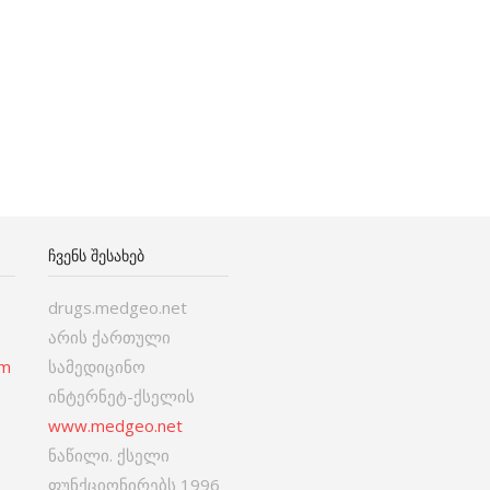
ᲩᲕᲔᲜᲡ ᲨᲔᲡᲐᲮᲔᲑ
drugs.medgeo.net
არის ქართული
om
სამედიცინო
ინტერნეტ-ქსელის
www.medgeo.net
ნაწილი. ქსელი
ფუნქციონირებს 1996