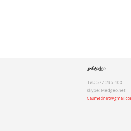
ᲙᲝᲜᲢᲐᲥᲢᲘ
Tel.: 577 235 400
skype: Medgeo.net
Caumednet@gmail.c