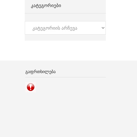
ᲙᲐᲢᲔᲒᲝᲠᲘᲔᲑᲘ
კატეგორიები
ᲒᲐᲤᲠᲗᲮᲘᲚᲔᲑᲐ