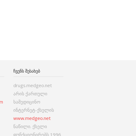
ᲩᲕᲔᲜᲡ ᲨᲔᲡᲐᲮᲔᲑ
drugs.medgeo.net
არის ქართული
om
სამედიცინო
ინტერნეტ-ქსელის
www.medgeo.net
ნაწილი. ქსელი
ფუნქციონირებს 1996