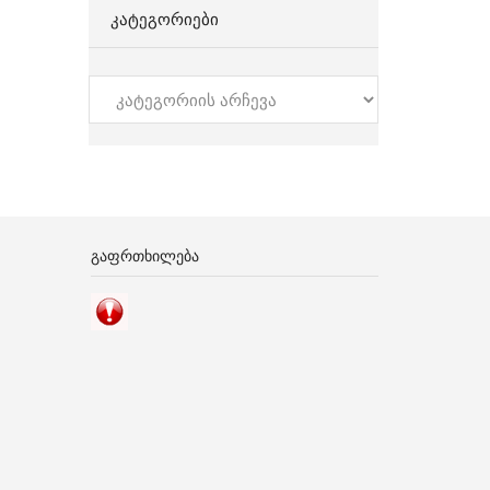
ᲙᲐᲢᲔᲒᲝᲠᲘᲔᲑᲘ
კატეგორიები
ᲒᲐᲤᲠᲗᲮᲘᲚᲔᲑᲐ