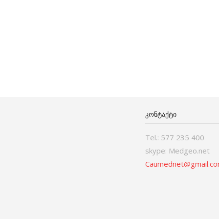
ᲙᲝᲜᲢᲐᲥᲢᲘ
Tel.: 577 235 400
skype: Medgeo.net
Caumednet@gmail.c