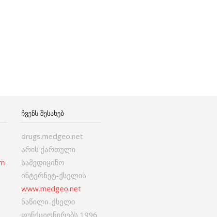
ᲩᲕᲔᲜᲡ ᲨᲔᲡᲐᲮᲔᲑ
drugs.medgeo.net
არის ქართული
om
სამედიცინო
ინტერნეტ-ქსელის
www.medgeo.net
ნაწილი. ქსელი
ფუნქციონირებს 1996