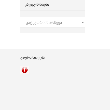
ᲙᲐᲢᲔᲒᲝᲠᲘᲔᲑᲘ
კატეგორიები
ᲒᲐᲤᲠᲗᲮᲘᲚᲔᲑᲐ