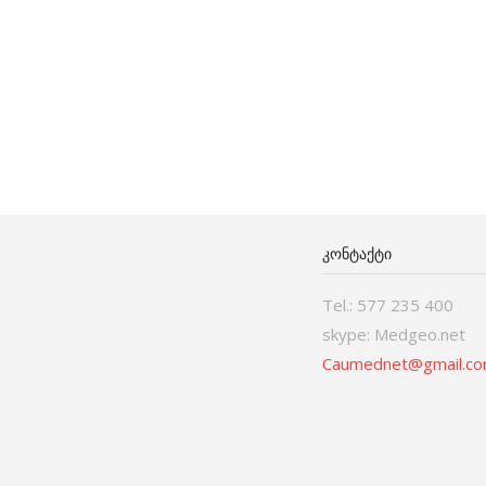
ᲙᲝᲜᲢᲐᲥᲢᲘ
Tel.: 577 235 400
skype: Medgeo.net
Caumednet@gmail.c