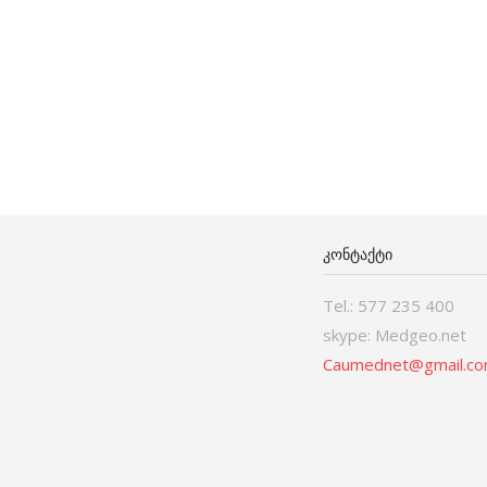
ᲙᲝᲜᲢᲐᲥᲢᲘ
Tel.: 577 235 400
skype: Medgeo.net
Caumednet@gmail.c