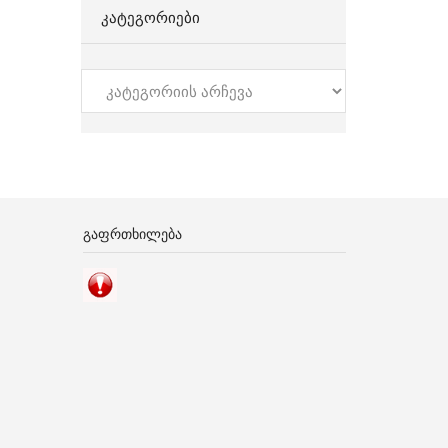
ᲙᲐᲢᲔᲒᲝᲠᲘᲔᲑᲘ
კატეგორიები
ᲒᲐᲤᲠᲗᲮᲘᲚᲔᲑᲐ