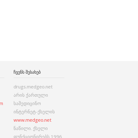
ᲩᲕᲔᲜᲡ ᲨᲔᲡᲐᲮᲔᲑ
drugs.medgeo.net
არის ქართული
om
სამედიცინო
ინტერნეტ-ქსელის
www.medgeo.net
ნაწილი. ქსელი
ფუნქციონირებს 1996