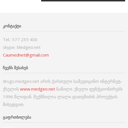
ᲙᲝᲜᲢᲐᲥᲢᲘ
Tel.: 577 235 400
skype: Medgeo.net
Caumednet@gmail.com
ᲩᲕᲔᲜᲡ ᲨᲔᲡᲐᲮᲔᲑ
drugs.medgeo.net არის ქართული სამედიცინო ინტერნეტ-
ქსელის
www.medgeo.net
ნაწილი. ქსელი ფუნქციონირებს
1996 წლიდან. შექმნილია ლალი დათეშიძის პროექტის
მიხედვით.
ᲒᲐᲤᲠᲗᲮᲘᲚᲔᲑᲐ