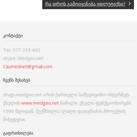
რა დროს გამოიყენება დილუტიქსი?
ᲙᲝᲜᲢᲐᲥᲢᲘ
Tel.: 577 235 400
skype: Medgeo.net
Caumednet@gmail.com
ᲩᲕᲔᲜᲡ ᲨᲔᲡᲐᲮᲔᲑ
drugs.medgeo.net არის ქართული სამედიცინო ინტერნეტ-
ქსელის
www.medgeo.net
ნაწილი. ქსელი ფუნქციონირებს
1996 წლიდან. შექმნილია ლალი დათეშიძის პროექტის
მიხედვით.
ᲒᲐᲤᲠᲗᲮᲘᲚᲔᲑᲐ