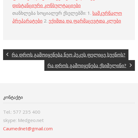
დისტანციური კონსულტაციები
თანხლება სოციალურ ქსელებში: 1.
სამკურნალო
პრეპარატები
2.
ექიმთა და ფარმაცევტთა კლუბი
რა დროს გამოიყენება ნეო პეკეს ფელიცე სუენოს?
რა დროს გამოიყენება ქსიმელინი?
ᲙᲝᲜᲢᲐᲥᲢᲘ
Tel.: 577 235 400
skype: Medgeo.net
Caumednet@gmail.com