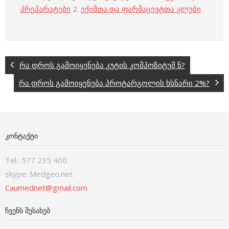
პრეპარატები
2.
ექიმთა და ფარმაცევტთა კლუბი
რა დროს გამოიყენება კუტის კომპოზიტუმ ნ?
რა დროს გამოიყენება პროტარგოლის ხსნარი 2%?
ᲙᲝᲜᲢᲐᲥᲢᲘ
Tel.: 577 235 400
skype: Medgeo.net
Caumednet@gmail.com
ᲩᲕᲔᲜᲡ ᲨᲔᲡᲐᲮᲔᲑ