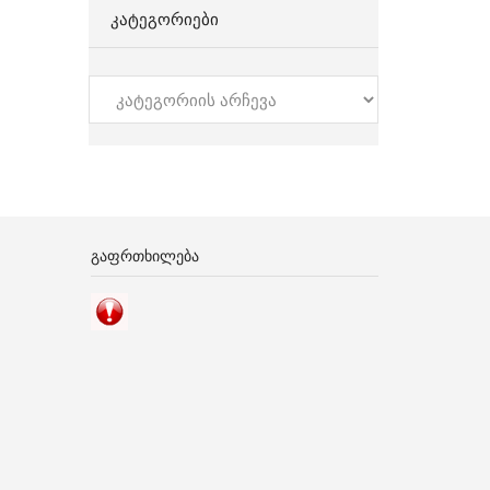
ᲙᲐᲢᲔᲒᲝᲠᲘᲔᲑᲘ
კატეგორიები
ᲒᲐᲤᲠᲗᲮᲘᲚᲔᲑᲐ