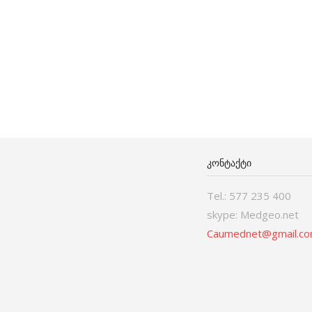
ᲙᲝᲜᲢᲐᲥᲢᲘ
Tel.: 577 235 400
skype: Medgeo.net
Caumednet@gmail.c