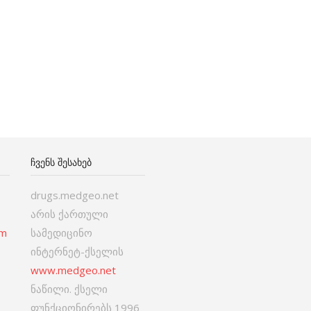
ᲩᲕᲔᲜᲡ ᲨᲔᲡᲐᲮᲔᲑ
drugs.medgeo.net
არის ქართული
om
სამედიცინო
ინტერნეტ-ქსელის
www.medgeo.net
ნაწილი. ქსელი
ფუნქციონირებს 1996