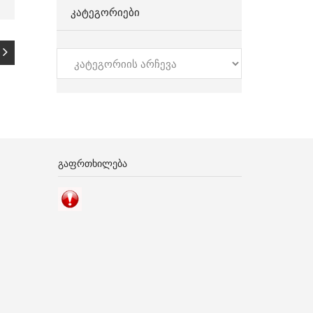
ᲙᲐᲢᲔᲒᲝᲠᲘᲔᲑᲘ
კატეგორიები
ᲒᲐᲤᲠᲗᲮᲘᲚᲔᲑᲐ