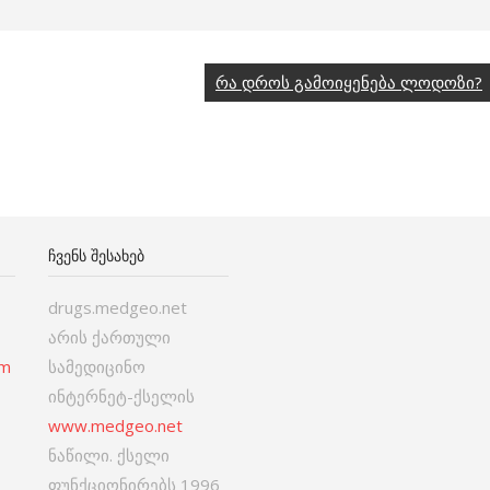
რა დროს გამოიყენება ლოდოზი?
ᲩᲕᲔᲜᲡ ᲨᲔᲡᲐᲮᲔᲑ
drugs.medgeo.net
არის ქართული
om
სამედიცინო
ინტერნეტ-ქსელის
www.medgeo.net
ნაწილი. ქსელი
ფუნქციონირებს 1996