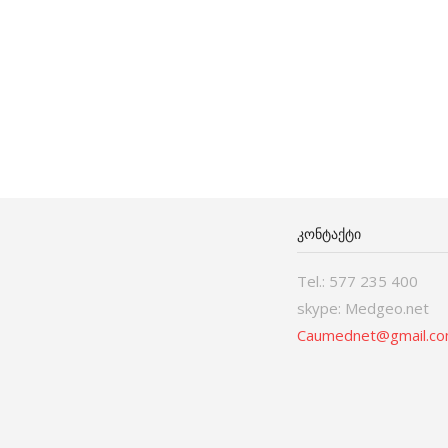
ᲙᲝᲜᲢᲐᲥᲢᲘ
Tel.: 577 235 400
skype: Medgeo.net
Caumednet@gmail.c