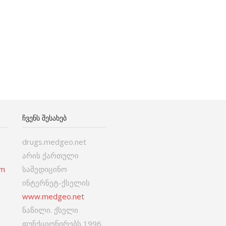
ᲩᲕᲔᲜᲡ ᲨᲔᲡᲐᲮᲔᲑ
drugs.medgeo.net
არის ქართული
om
სამედიცინო
ინტერნეტ-ქსელის
www.medgeo.net
ნაწილი. ქსელი
ფუნქციონირებს 1996