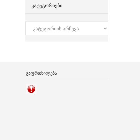
ᲙᲐᲢᲔᲒᲝᲠᲘᲔᲑᲘ
კატეგორიები
ᲒᲐᲤᲠᲗᲮᲘᲚᲔᲑᲐ