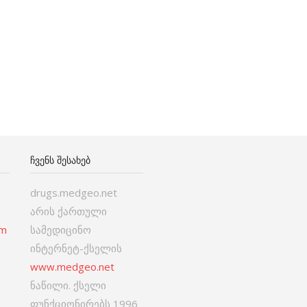
ᲩᲕᲔᲜᲡ ᲨᲔᲡᲐᲮᲔᲑ
drugs.medgeo.net
არის ქართული
om
სამედიცინო
ინტერნეტ-ქსელის
www.medgeo.net
ნაწილი. ქსელი
ფუნქციონირებს 1996