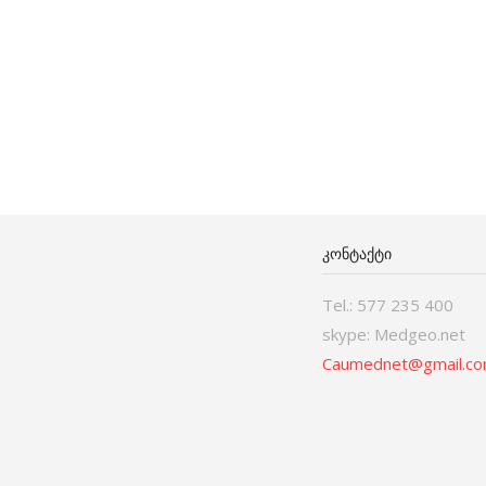
ᲙᲝᲜᲢᲐᲥᲢᲘ
Tel.: 577 235 400
skype: Medgeo.net
Caumednet@gmail.c