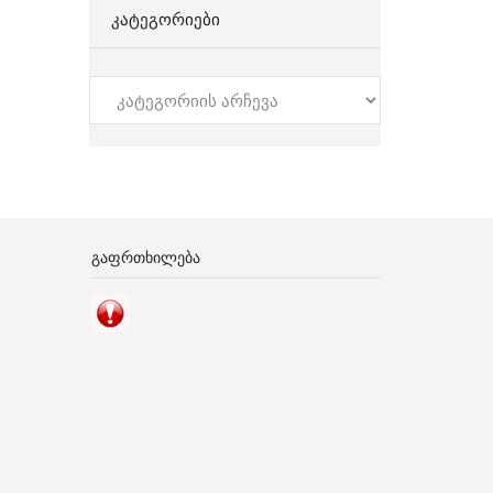
ᲙᲐᲢᲔᲒᲝᲠᲘᲔᲑᲘ
კატეგორიები
ᲒᲐᲤᲠᲗᲮᲘᲚᲔᲑᲐ