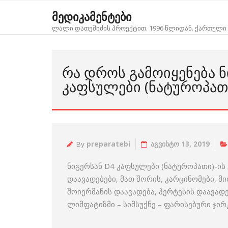
Skip
მედიკამენტები
to
ლალი დათეშიძის პროექტით. 1996 წლიდან. ქართული 
content
ᲠᲐ ᲓᲠᲝᲡ ᲒᲐᲛᲝᲘᲧᲔᲜᲔᲑᲐ Ნ
ᲙᲐᲤᲡᲣᲚᲔᲑᲘ (ᲜᲐᲢᲣᲠᲝᲞᲐᲗ
By
preparatebi
აგვისტო 13, 2019
ნიგერსან D4 კაფსულები (ნატუროპათი)-ის 
დაავადებები, მათ შორის, კარცინომები, მ
შოიერმანის დაავადება, პერტესის დაავად
ლიმფატიზმი – სიმსუქნე – ფარისებური ჯირ