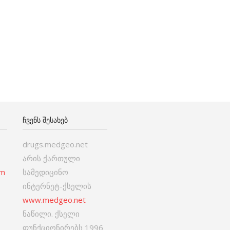
ᲩᲕᲔᲜᲡ ᲨᲔᲡᲐᲮᲔᲑ
drugs.medgeo.net
არის ქართული
om
სამედიცინო
ინტერნეტ-ქსელის
www.medgeo.net
ნაწილი. ქსელი
ფუნქციონირებს 1996