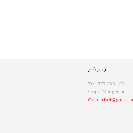
ᲙᲝᲜᲢᲐᲥᲢᲘ
Tel.: 577 235 400
skype: Medgeo.net
Caumednet@gmail.c