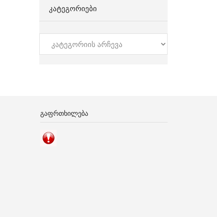
ᲙᲐᲢᲔᲒᲝᲠᲘᲔᲑᲘ
კატეგორიები
ᲒᲐᲤᲠᲗᲮᲘᲚᲔᲑᲐ