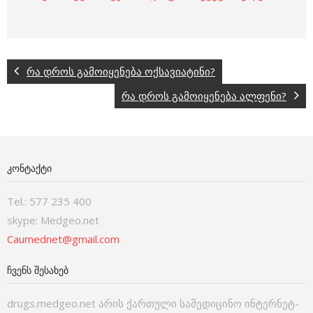
რა დროს გამოიყენება ოქსავიატინი?
რა დროს გამოიყენება ალფენი?
ᲙᲝᲜᲢᲐᲥᲢᲘ
Tel.: 577 235 400
skype: Medgeo.net
Caumednet@gmail.com
ᲩᲕᲔᲜᲡ ᲨᲔᲡᲐᲮᲔᲑ
drugs.medgeo.net არის ქართული სამედიცინო ინტერნეტ-