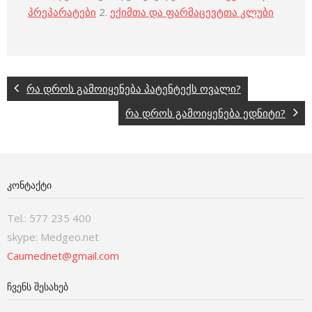
პრეპარატები
2.
ექიმთა და ფარმაცევტთა კლუბი
რა დროს გამოიყენება პატენტექს ოვალი?
რა დროს გამოიყენება ედნიტი?
ᲙᲝᲜᲢᲐᲥᲢᲘ
Tel.: 577 235 400
skype: Medgeo.net
Caumednet@gmail.com
ᲩᲕᲔᲜᲡ ᲨᲔᲡᲐᲮᲔᲑ