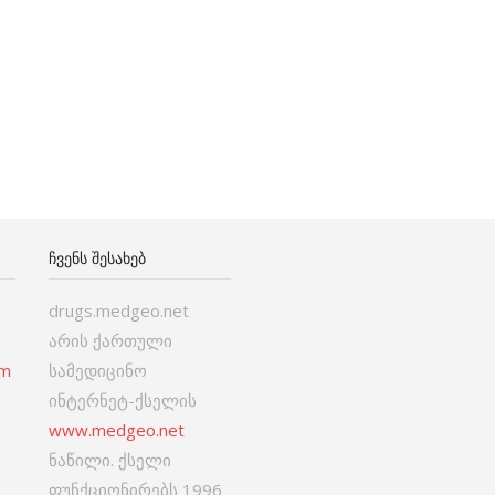
ᲩᲕᲔᲜᲡ ᲨᲔᲡᲐᲮᲔᲑ
drugs.medgeo.net
არის ქართული
om
სამედიცინო
ინტერნეტ-ქსელის
www.medgeo.net
ნაწილი. ქსელი
ფუნქციონირებს 1996