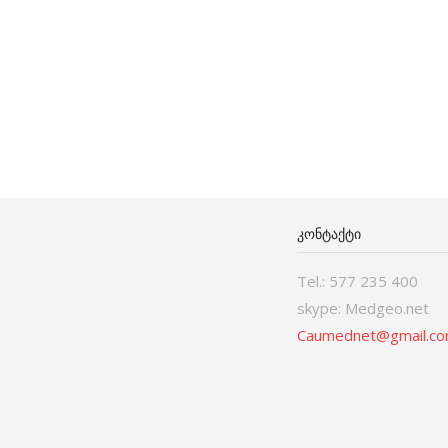
ᲙᲝᲜᲢᲐᲥᲢᲘ
Tel.: 577 235 400
skype: Medgeo.net
Caumednet@gmail.c