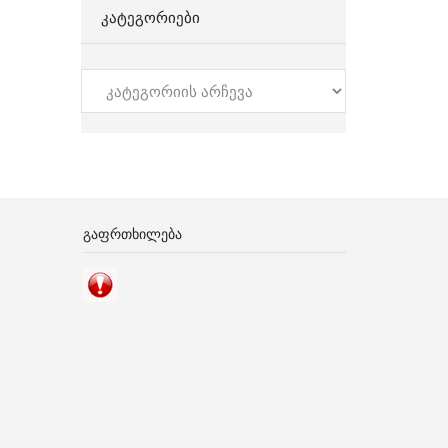
ᲙᲐᲢᲔᲒᲝᲠᲘᲔᲑᲘ
კატეგორიები
ᲒᲐᲤᲠᲗᲮᲘᲚᲔᲑᲐ