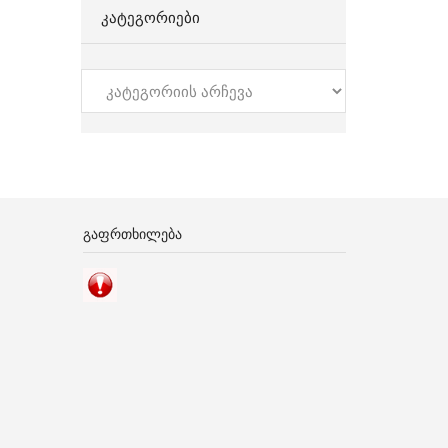
ᲙᲐᲢᲔᲒᲝᲠᲘᲔᲑᲘ
კატეგორიები
ᲒᲐᲤᲠᲗᲮᲘᲚᲔᲑᲐ