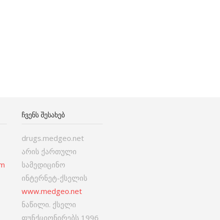
ᲩᲕᲔᲜᲡ ᲨᲔᲡᲐᲮᲔᲑ
drugs.medgeo.net
არის ქართული
om
სამედიცინო
ინტერნეტ-ქსელის
www.medgeo.net
ნაწილი. ქსელი
ფუნქციონირებს 1996