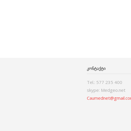
ᲙᲝᲜᲢᲐᲥᲢᲘ
Tel.: 577 235 400
skype: Medgeo.net
Caumednet@gmail.c