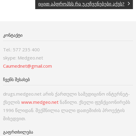
იცით აპდროპსს რა უკუჩვენებები აქვს?
ᲙᲝᲜᲢᲐᲥᲢᲘ
Tel.: 577 235 400
skype: Medgeo.net
Caumednet@gmail.com
ᲩᲕᲔᲜᲡ ᲨᲔᲡᲐᲮᲔᲑ
drugs.medgeo.net არის ქართული სამედიცინო ინტერნეტ-
ქსელის
www.medgeo.net
ნაწილი. ქსელი ფუნქციონირებს
1996 წლიდან. შექმნილია ლალი დათეშიძის პროექტის
მიხედვით.
ᲒᲐᲤᲠᲗᲮᲘᲚᲔᲑᲐ