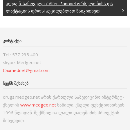
ალფენ-სანოველი / Alfen-Sanovel ორსულობისა და
ლაქტაციის დროს! აუცილებლად წაიკითხეთ!
ᲙᲝᲜᲢᲐᲥᲢᲘ
Tel.: 577 235 400
skype: Medgeo.net
Caumednet@gmail.com
ᲩᲕᲔᲜᲡ ᲨᲔᲡᲐᲮᲔᲑ
drugs.medgeo.net არის ქართული სამედიცინო ინტერნეტ-
ქსელის
www.medgeo.net
ნაწილი. ქსელი ფუნქციონირებს
1996 წლიდან. შექმნილია ლალი დათეშიძის პროექტის
მიხედვით.