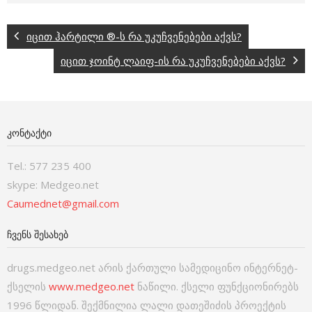
იცით ჰარტილი ®-ს რა უკუჩვენებები აქვს?
იცით ჯოინტ ლაიფ-ის რა უკუჩვენებები აქვს?
ᲙᲝᲜᲢᲐᲥᲢᲘ
Tel.: 577 235 400
skype: Medgeo.net
Caumednet@gmail.com
ᲩᲕᲔᲜᲡ ᲨᲔᲡᲐᲮᲔᲑ
drugs.medgeo.net არის ქართული სამედიცინო ინტერნეტ-
ქსელის
www.medgeo.net
ნაწილი. ქსელი ფუნქციონირებს
1996 წლიდან. შექმნილია ლალი დათეშიძის პროექტის